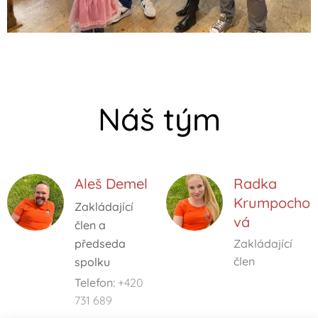
Náš tým
Aleš Demel
Radka
Krumpocho
Zakládající
vá
člen a
předseda
Zakládající
člen
spolku
Telefon:
+420
731 689