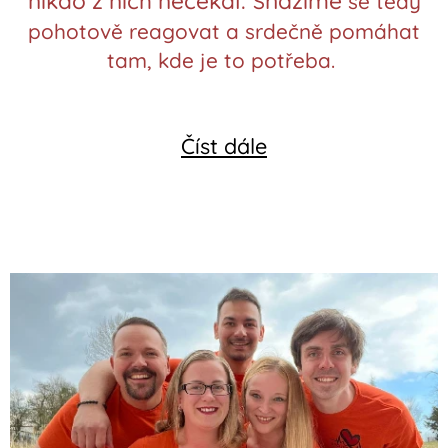
nikdo z nich nečekal.
nažíme
S
se tedy
pohotově reagovat a srdečně pomáhat
tam, kde je to potřeba.
Číst dále