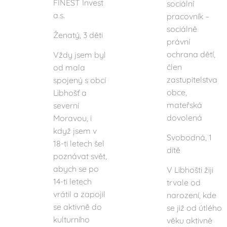
FINEST Invest
sociální
a.s.
pracovník –
sociálně
Ženatý, 3 děti
právní
ochrana dětí,
Vždy jsem byl
člen
od mala
zastupitelstva
spojený s obcí
obce,
Libhošť a
mateřská
severní
dovolená
Moravou, i
když jsem v
Svobodná, 1
18-ti letech šel
dítě
poznávat svět,
abych se po
V Libhošti žiji
14-ti letech
trvale od
vrátil a zapojil
narození, kde
se aktivně do
se již od útlého
kulturního
věku aktivně