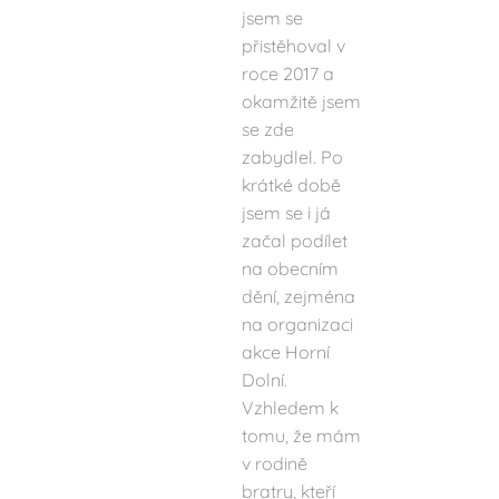
jsem se
přistěhoval v
roce 2017 a
okamžitě jsem
se zde
zabydlel. Po
krátké době
jsem se i já
začal podílet
na obecním
dění, zejména
na organizaci
akce Horní
Dolní.
Vzhledem k
tomu, že mám
v rodině
bratry, kteří