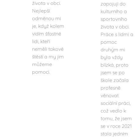
života v obci.
zapojuji do
Nejlepší
kulturního a
odměnou mi
sportovního
je, když kolem
života v obci.
vidím šťastné
Práce s lidmi a
lidi, kteří
pomoc
neměli takové
druhým mi
štěstí a my jim
byla vždy
můžeme
blízká, proto
pomoci.
jsem se po
škole začala
profesně
věnovat
sociální práci,
což vedlo k
tomu, že jsem
se v roce 2021
stala jedním