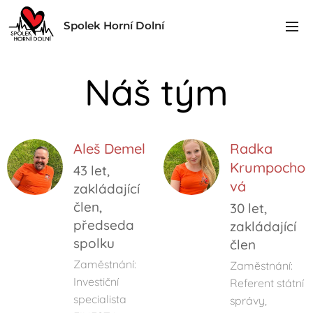
Spolek Horní Dolní
Náš tým
Aleš Demel
Radka
Krumpocho
43 let,
vá
zakládající
člen,
30 let,
předseda
zakládající
spolku
člen
Zaměstnání:
Zaměstnání:
Investiční
Referent státní
specialista
správy,