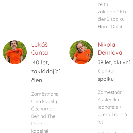
ze tří
zakládajících
členů spolku
Horní Dolní.
Lukáš
Nikola
Čunta
Demlová
40 let,
39 let, aktivní
členka
zakládající
spolku
člen
Zaměstnání:
Zaměstnání:
Asistentka
Člen kapely
jednatele +
Čechomor,
dcera Leoni 6
Behind The
let
Door a
kapelník