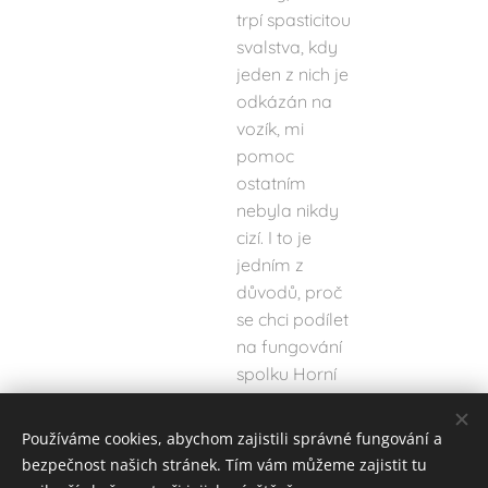
trpí spasticitou
svalstva, kdy
jeden z nich je
odkázán na
vozík, mi
pomoc
ostatním
nebyla nikdy
cizí. I to je
jedním z
důvodů, proč
se chci podílet
na fungování
spolku Horní
Dolní.
Používáme cookies, abychom zajistili správné fungování a
bezpečnost našich stránek. Tím vám můžeme zajistit tu