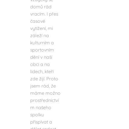
domů rád
vracím. I přes
časové
vytížení, mi
záleží na
kulturním a
sportovním
dění v naší
obci a na
lidech, kteří
zde žijí. Proto
jsem rád, že
máme možno
prostřednictví
m našeho
spolku
přispívat a