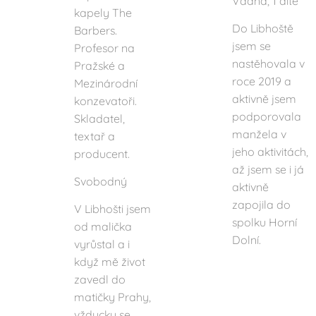
Vdaná, 1 dítě
kapely The
Do Libhoště
Barbers.
jsem se
Profesor na
nastěhovala v
Pražské a
roce 2019 a
Mezinárodní
aktivně jsem
konzevatoři.
podporovala
Skladatel,
manžela v
textař a
jeho aktivitách,
producent.
až jsem se i já
Svobodný
aktivně
zapojila do
V Libhošti jsem
spolku Horní
od malička
Dolní.
vyrůstal a i
když mě život
zavedl do
matičky Prahy,
vždycky se