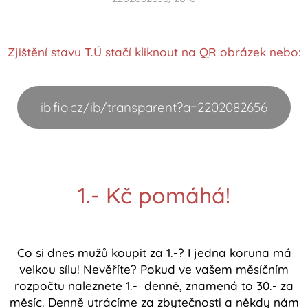
Zjištění stavu T.Ú stačí kliknout na QR obrázek nebo:
ib.fio.cz/ib/transparent?a=2202082656
1.- Kč pomáhá!
Co si dnes mužů koupit za 1.-? I jedna koruna má
velkou sílu! Nevěříte? Pokud ve vašem měsíčním
rozpočtu naleznete 1.- denně, znamená to 30.- za
měsíc. Denně utrácíme za zbytečnosti a někdy nám