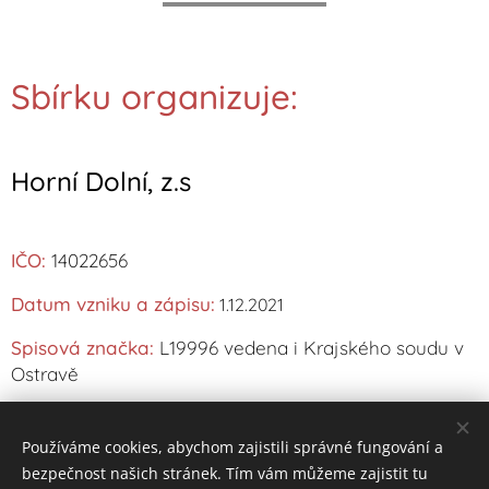
Sbírku organizuje:
Horní Dolní, z.s
IČO
:
14022656
Datum vzniku a zápisu:
1.12.2021
Spisová značka:
L19996 vedena i Krajského soudu v
Ostravě
Účty jsou vedené u:
Fio banka, a.s
Používáme cookies, abychom zajistili správné fungování a
bezpečnost našich stránek. Tím vám můžeme zajistit tu