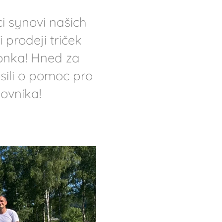
 synovi našich
prodeji triček
monka! Hned za
ili
o pomoc pro
jovníka!