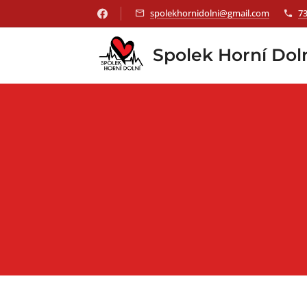
spolekhornidolni@gmail.com
7
Spolek Horní Dol