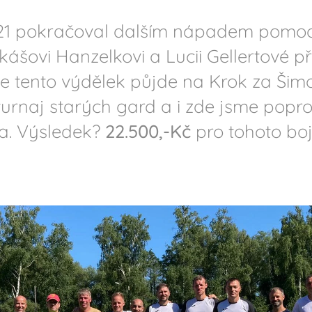
21 pokračoval dalším nápadem pomoci
šovi Hanzelkovi a Lucii Gellertové při 
, že tento výdělek půjde na Krok za Ši
turnaj starých gard a i zde jsme
popros
a. Výsledek?
22.500,-Kč
pro tohoto bo