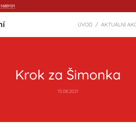
31689101
ní
ÚVOD
AKTUÁLNÍ AK
Krok za Šimonka
15.08.2021